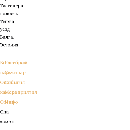
Таагепера
волость
Тырва
уезд
Валга,
Эстония
Волшебный
Ресторан
парк
Семинар
Онлайн-
События
камера
Мероприятия
Отель
Инфо
Спа-
замок