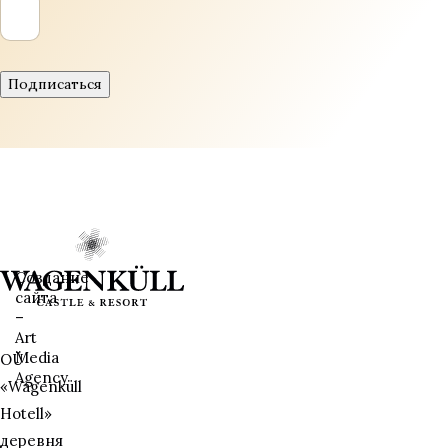
Создание
сайта
–
Art
Media
OÜ
Agency
«Wagenküll
Hotell»
деревня