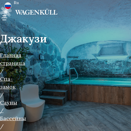
Ru
Джакузи
Главная
страница
/
Спа-
замок
/
Сауны
/
Бассейны
/