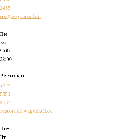
2455
spa@wagenkull.ee
Пн–
Вс
9:00–
22:00
Ресторан
+372
5556
2034
restoran@wagenkull.ee
Пн–
Чт