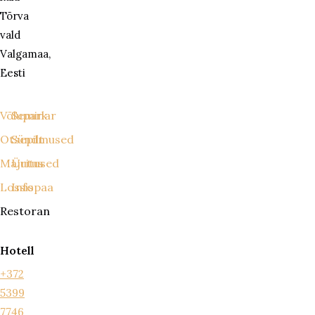
Tõrva
vald
Valgamaa,
Eesti
Võlupark
Seminar
Otsepilt
Sündmused
Majutus
Üritused
Lossispaa
Info
Restoran
Hotell
+372
5399
7746