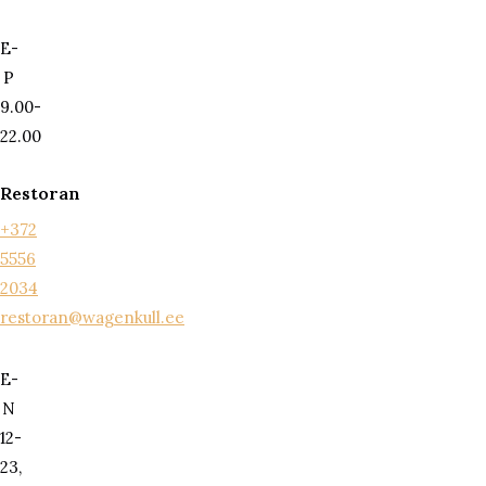
E-
P
9.00-
22.00
Restoran
+372
5556
2034
restoran@wagenkull.ee
E-
N
12-
23,