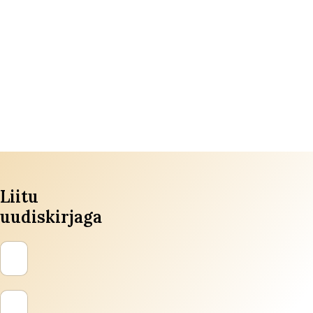
Ketšup
2€
Majonees
2€
Liitu
uudiskirjaga