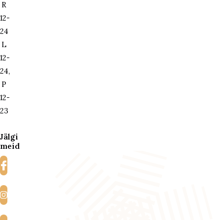
R
12-
24
L
12-
24,
P
12-
23
Jälgi
meid