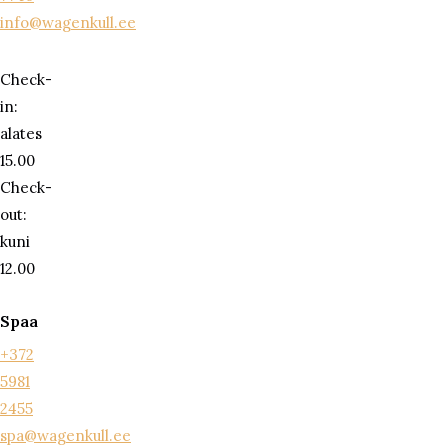
info@wagenkull.ee
Check-
in:
alates
15.00
Check-
out:
kuni
12.00
Spaa
+372
5981
2455
spa@wagenkull.ee