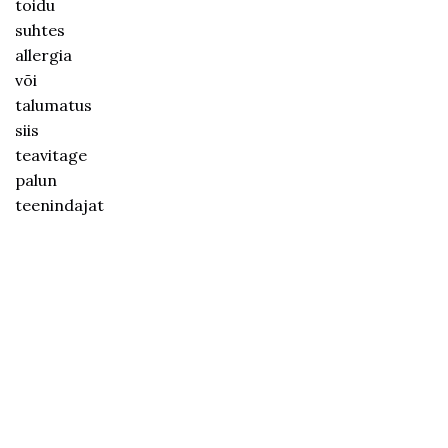
Küpsetatud
toidu
tiigerkrevetid
suhtes
valge
allergia
veini
või
kastmes
talumatus
20€
siis
teavitage
Lossisahvri
palun
juustu-
teenindajat
ja
lihavalik
kahele
29€
Veiseliha
carpaccio
(G)
19€
Caesari