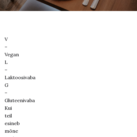
V
–
A’la
Vegan
Carte
L
menüü
–
Laktoosivaba
Eelroad
G
–
Frititud
Gluteenivaba
kitsejuust
Kui
rohelise
teil
salatiga
esineb
17€
mõne